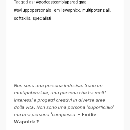
Tagged as:
#podcastcambiaparadigma
,
#sviluppopersonale
,
emiliewapnick
,
multipotenziali
,
softskills
,
specialisti
𝘕𝘰𝘯 𝘴𝘰𝘯𝘰 𝘶𝘯𝘢 𝘱𝘦𝘳𝘴𝘰𝘯𝘢 𝘪𝘯𝘥𝘦𝘤𝘪𝘴𝘢. 𝘚𝘰𝘯𝘰 𝘶𝘯
𝘮𝘶𝘭𝘵𝘪𝘱𝘰𝘵𝘦𝘯𝘻𝘪𝘢𝘭𝘦, 𝘶𝘯𝘢 𝘱𝘦𝘳𝘴𝘰𝘯𝘢 𝘤𝘩𝘦 𝘩𝘢 𝘮𝘰𝘭𝘵𝘪
𝘪𝘯𝘵𝘦𝘳𝘦𝘴𝘴𝘪 𝘦 𝘱𝘳𝘰𝘨𝘦𝘵𝘵𝘪 𝘤𝘳𝘦𝘢𝘵𝘪𝘷𝘪 𝘪𝘯 𝘥𝘪𝘷𝘦𝘳𝘴𝘦 𝘢𝘳𝘦𝘦
𝘥𝘦𝘭𝘭𝘢 𝘷𝘪𝘵𝘢. 𝘕𝘰𝘯 𝘴𝘰𝘯𝘰 𝘶𝘯𝘢 𝘱𝘦𝘳𝘴𝘰𝘯𝘢 ‘𝘴𝘶𝘱𝘦𝘳𝘧𝘪𝘤𝘪𝘢𝘭𝘦’
𝘮𝘢 𝘶𝘯𝘢 𝘱𝘦𝘳𝘴𝘰𝘯𝘢 ‘𝘤𝘰𝘮𝘱𝘭𝘦𝘴𝘴𝘢’ – 𝗘𝗺𝗶𝗹𝗶𝗲
𝗪𝗮𝗽𝗻𝗶𝗰𝗸 ❓...