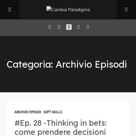
Home
Categoria: Archivio Episodi
Il Podcast
Chi sono
Episodi
ARCHIVIO EPISODI
SOFT SKILLS
#Ep. 28 -Thinking in bets:
Book Club
come prendere decisioni