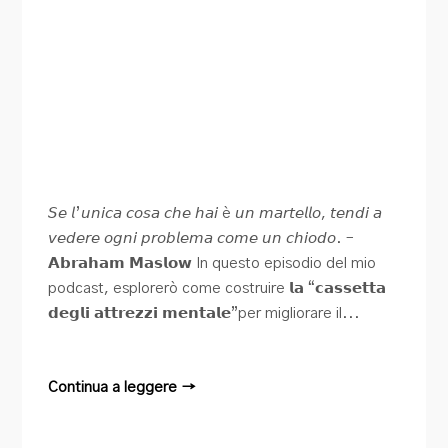
𝘚𝘦 𝘭’𝘶𝘯𝘪𝘤𝘢 𝘤𝘰𝘴𝘢 𝘤𝘩𝘦 𝘩𝘢𝘪 è 𝘶𝘯 𝘮𝘢𝘳𝘵𝘦𝘭𝘭𝘰, 𝘵𝘦𝘯𝘥𝘪 𝘢
𝘷𝘦𝘥𝘦𝘳𝘦 𝘰𝘨𝘯𝘪 𝘱𝘳𝘰𝘣𝘭𝘦𝘮𝘢 𝘤𝘰𝘮𝘦 𝘶𝘯 𝘤𝘩𝘪𝘰𝘥𝘰. –
𝗔𝗯𝗿𝗮𝗵𝗮𝗺 𝗠𝗮𝘀𝗹𝗼𝘄 In questo episodio del mio
podcast, esplorerò come costruire 𝗹𝗮 “𝗰𝗮𝘀𝘀𝗲𝘁𝘁𝗮
𝗱𝗲𝗴𝗹𝗶 𝗮𝘁𝘁𝗿𝗲𝘇𝘇𝗶 𝗺𝗲𝗻𝘁𝗮𝗹𝗲”per migliorare il...
Continua a leggere →