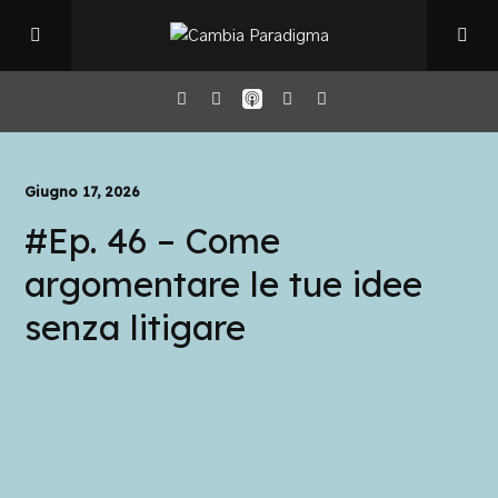
Home
Giugno 17, 2026
#Ep. 46 – Come
Il Podcast
argomentare le tue idee
Chi sono
senza litigare
Episodi
Book Club