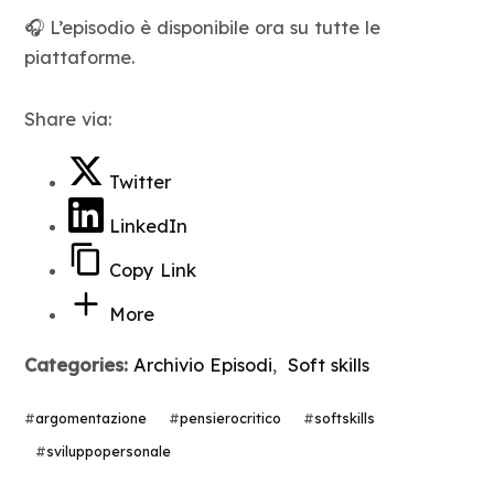
🎧 L’episodio è disponibile ora su tutte le
piattaforme.
Share via:
Twitter
LinkedIn
Copy Link
More
Categories:
Archivio Episodi
,
Soft skills
#
argomentazione
#
pensierocritico
#
softskills
#
sviluppopersonale