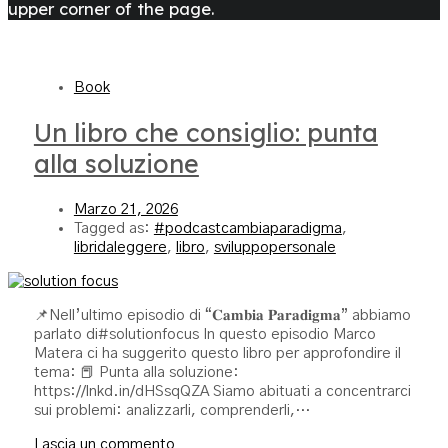
upper corner of the page.
Book
Un libro che consiglio: punta
alla soluzione
Marzo 21, 2026
Tagged as:
#podcastcambiaparadigma
,
libridaleggere
,
libro
,
sviluppopersonale
📌Nell’ultimo episodio di “𝐂𝐚𝐦𝐛𝐢𝐚 𝐏𝐚𝐫𝐚𝐝𝐢𝐠𝐦𝐚” abbiamo
parlato di#solutionfocus In questo episodio Marco
Matera ci ha suggerito questo libro per approfondire il
tema: 📕 Punta alla soluzione:
https://lnkd.in/dHSsqQZA Siamo abituati a concentrarci
sui problemi: analizzarli, comprenderli,…
Lascia un commento