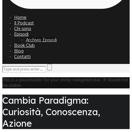
Home
Il Podcast
Chi sono
Episodi
Archivio Episodi
Book Club
Blog
Contatti
This is a placeholder for your sticky navigation bar. It should not
be visible.
Cambia Paradigma:
Curiosità, Conoscenza,
Azione