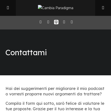
Home
Contattami
Il Podcast
Chi sono
Episodi
Hai dei suggerimenti per migliorare il mio podcast
o vorresti proporre nuovi argomenti da trattare?
Book Club
Compila il form qui sotto, sarò felice di valutare le
tue proposte. Grazie per il tuo interesse e la tua