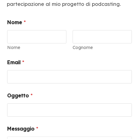
partecipazione al mio progetto di podcasting.
Blog
Nome
*
Contatti
Nome
Cognome
Email
*
Oggetto
*
Messaggio
*