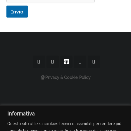
Invia
🔏Privacy & Cookie Policy
Home
Informativa
Il Podcast
Questo sito utilizza cookies tecnici o assimilati per rendere più
Chi sono
agevole la navigazione e garantire la fruizione dei servizi ed