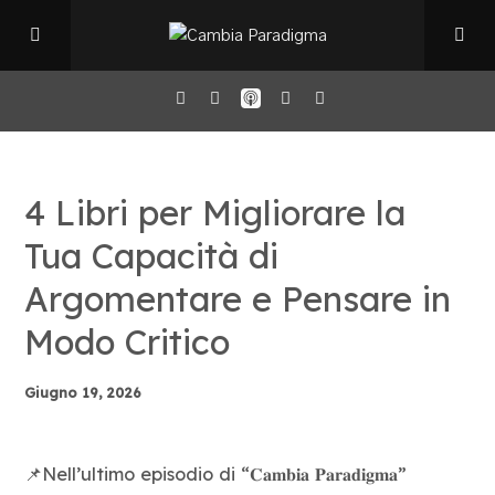
Home
4 Libri per Migliorare la
Il Podcast
Tua Capacità di
Argomentare e Pensare in
Chi sono
Modo Critico
Episodi
Giugno 19, 2026
Book Club
📌Nell’ultimo episodio di “𝐂𝐚𝐦𝐛𝐢𝐚 𝐏𝐚𝐫𝐚𝐝𝐢𝐠𝐦𝐚”