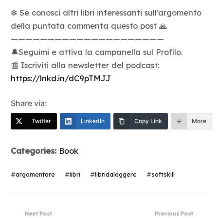
❇ Se conosci altri libri interessanti sull’argomento
della puntata commenta questo post 🙏
—————————————————————
🔔Seguimi e attiva la campanella sul Profilo.
📰 Iscriviti alla newsletter del podcast:
https://lnkd.in/dC9pTMJJ
Share via:
Twitter
LinkedIn
Copy Link
More
Categories:
Book
#
argomentare
#
libri
#
libridaleggere
#
softskill
Next Post
Previous Post