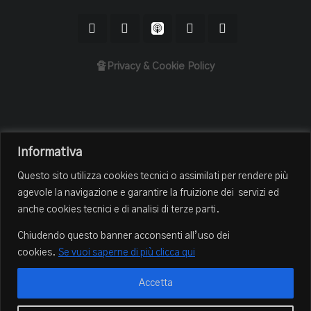
🔏Privacy & Cookie Policy
Home
Informativa
Il Podcast
Questo sito utilizza cookies tecnici o assimilati per rendere più
Chi sono
agevole la navigazione e garantire la fruizione dei servizi ed
Episodi
anche cookies tecnici e di analisi di terze parti.
Book Club
Chiudendo questo banner acconsenti all’uso dei
Blog
cookies.
Se vuoi saperne di più clicca qui
Contatti
Accetta
© 2022-2025, Hooman Mirmohammad sadeghi. Tutti i diritti