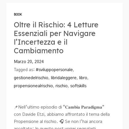
Blog
BOOK
Contatti
Oltre il Rischio: 4 Letture
Essenziali per Navigare
l’Incertezza e il
Cambiamento
Marzo 20, 2024
Tagged as:
#sviluppopersonale
,
gestionedelrischio
,
libridaleggere
,
libro
,
propensionealrischio
,
rischio
,
softskills
📌Nell’ultimo episodio di “𝐂𝐚𝐦𝐛𝐢𝐚 𝐏𝐚𝐫𝐚𝐝𝐢𝐠𝐦𝐚”
con Davide Etzi, abbiamo affrontato il tema della
Propensione al rischio. 🎧 Se non l’hai ancora
ascoltato: In questo post vorrei segnalarti