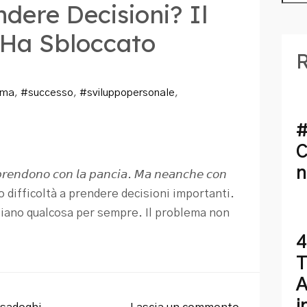
ndere Decisioni? Il
 Ha Sbloccato
R
gma
,
#successo
,
#sviluppopersonale
,
#
C
n
 𝘱𝘳𝘦𝘯𝘥𝘰𝘯𝘰 𝘤𝘰𝘯 𝘭𝘢 𝘱𝘢𝘯𝘤𝘪𝘢. 𝘔𝘢 𝘯𝘦𝘢𝘯𝘤𝘩𝘦 𝘤𝘰𝘯
ho avuto difficoltà a prendere decisioni importanti.
biano qualcosa per sempre. Il problema non
4
T
A
i