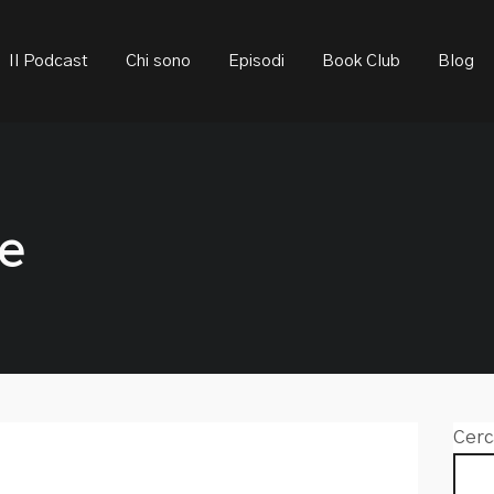
ould not be visible.
Il Podcast
Chi sono
Episodi
Book Club
Blog
ne
Cerc