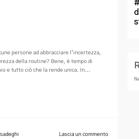
#
d
s
lcune persone ad abbracciare l’incertezza,
urezza della routine? Bene, è tempo di
o e tutto ciò che la rende unica. In...
N
sadeghi
Lascia un commento