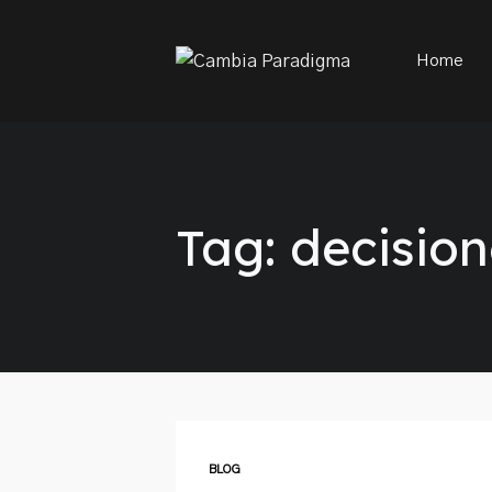
This is a placeholder for your sticky navigation bar. It sh
Home
Tag: decisio
BLOG