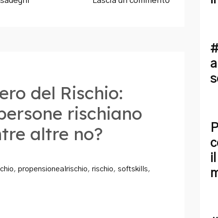
sadeghi
Lascia un commento
#
a
s
ero del Rischio:
persone rischiano
P
tre altre no?
c
i
chio
,
propensionealrischio
,
rischio
,
softskills
,
m