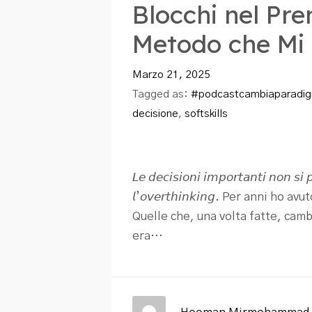
Blocchi nel Pre
Metodo che Mi
Marzo 21, 2025
Tagged as:
#podcastcambiaparadi
decisione
,
softskills
𝘓𝘦 𝘥𝘦𝘤𝘪𝘴𝘪𝘰𝘯𝘪 𝘪𝘮𝘱𝘰𝘳𝘵𝘢𝘯𝘵𝘪 𝘯𝘰𝘯 𝘴
𝘭’𝘰𝘷𝘦𝘳𝘵𝘩𝘪𝘯𝘬𝘪𝘯𝘨. Per anni 
Quelle che, una volta fatte, cam
era…