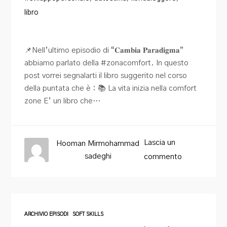
libro
📌Nell’ultimo episodio di “𝐂𝐚𝐦𝐛𝐢𝐚 𝐏𝐚𝐫𝐚𝐝𝐢𝐠𝐦𝐚”
abbiamo parlato della #zonacomfort. In questo
post vorrei segnalarti il libro suggerito nel corso
della puntata che è : 📚 La vita inizia nella comfort
zone E’ un libro che…
Lascia un
Hooman Mirmohammad
sadeghi
commento
ARCHIVIO EPISODI
SOFT SKILLS