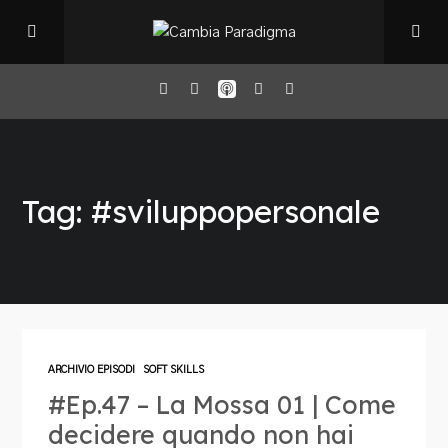
Home
Tag: #sviluppopersonale
Il Podcast
Chi sono
Episodi
ARCHIVIO EPISODI
SOFT SKILLS
#Ep.47 – La Mossa 01 | Come
Book Club
decidere quando non hai