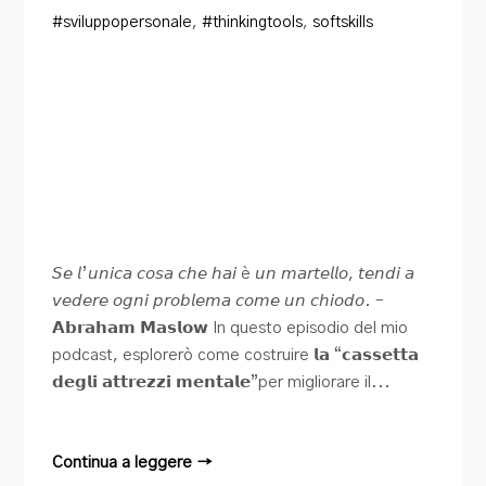
#sviluppopersonale
,
#thinkingtools
,
softskills
𝘚𝘦 𝘭’𝘶𝘯𝘪𝘤𝘢 𝘤𝘰𝘴𝘢 𝘤𝘩𝘦 𝘩𝘢𝘪 è 𝘶𝘯 𝘮𝘢𝘳𝘵𝘦𝘭𝘭𝘰, 𝘵𝘦𝘯𝘥𝘪 𝘢
𝘷𝘦𝘥𝘦𝘳𝘦 𝘰𝘨𝘯𝘪 𝘱𝘳𝘰𝘣𝘭𝘦𝘮𝘢 𝘤𝘰𝘮𝘦 𝘶𝘯 𝘤𝘩𝘪𝘰𝘥𝘰. –
𝗔𝗯𝗿𝗮𝗵𝗮𝗺 𝗠𝗮𝘀𝗹𝗼𝘄 In questo episodio del mio
podcast, esplorerò come costruire 𝗹𝗮 “𝗰𝗮𝘀𝘀𝗲𝘁𝘁𝗮
𝗱𝗲𝗴𝗹𝗶 𝗮𝘁𝘁𝗿𝗲𝘇𝘇𝗶 𝗺𝗲𝗻𝘁𝗮𝗹𝗲”per migliorare il...
Continua a leggere →