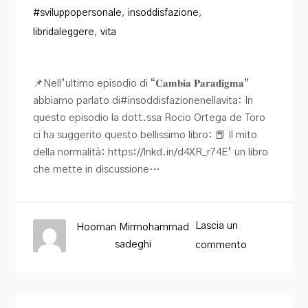
#sviluppopersonale
,
insoddisfazione
,
libridaleggere
,
vita
📌Nell’ultimo episodio di “𝐂𝐚𝐦𝐛𝐢𝐚 𝐏𝐚𝐫𝐚𝐝𝐢𝐠𝐦𝐚”
abbiamo parlato di#insoddisfazionenellavita: In
questo episodio la dott.ssa Rocio Ortega de Toro
ci ha suggerito questo bellissimo libro: 📕 Il mito
della normalità: https://lnkd.in/d4XR_r74E’ un libro
che mette in discussione…
Lascia un
Hooman Mirmohammad
sadeghi
commento