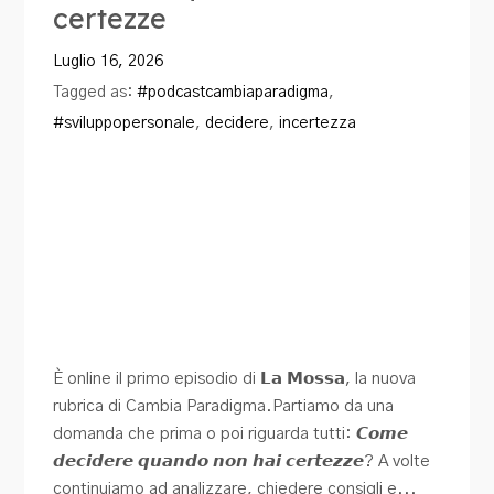
certezze
Blog
Luglio 16, 2026
Contatti
Tagged as:
#podcastcambiaparadigma
,
#sviluppopersonale
,
decidere
,
incertezza
È online il primo episodio di 𝗟𝗮 𝗠𝗼𝘀𝘀𝗮, la nuova
rubrica di Cambia Paradigma.Partiamo da una
domanda che prima o poi riguarda tutti: 𝘾𝙤𝙢𝙚
𝙙𝙚𝙘𝙞𝙙𝙚𝙧𝙚 𝙦𝙪𝙖𝙣𝙙𝙤 𝙣𝙤𝙣 𝙝𝙖𝙞 𝙘𝙚𝙧𝙩𝙚𝙯𝙯𝙚? A volte
continuiamo ad analizzare, chiedere consigli e...