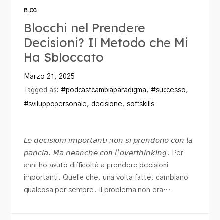
BLOG
Blocchi nel Prendere
Decisioni? Il Metodo che Mi
Ha Sbloccato
Marzo 21, 2025
Tagged as:
#podcastcambiaparadigma
,
#successo
,
#sviluppopersonale
,
decisione
,
softskills
𝘓𝘦 𝘥𝘦𝘤𝘪𝘴𝘪𝘰𝘯𝘪 𝘪𝘮𝘱𝘰𝘳𝘵𝘢𝘯𝘵𝘪 𝘯𝘰𝘯 𝘴𝘪 𝘱𝘳𝘦𝘯𝘥𝘰𝘯𝘰 𝘤𝘰𝘯 𝘭𝘢
𝘱𝘢𝘯𝘤𝘪𝘢. 𝘔𝘢 𝘯𝘦𝘢𝘯𝘤𝘩𝘦 𝘤𝘰𝘯 𝘭’𝘰𝘷𝘦𝘳𝘵𝘩𝘪𝘯𝘬𝘪𝘯𝘨. Per
anni ho avuto difficoltà a prendere decisioni
importanti. Quelle che, una volta fatte, cambiano
qualcosa per sempre. Il problema non era…