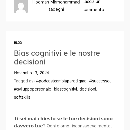
Lascia un
Hooman Mirmohammad
sadeghi
commento
BLOG
Bias cognitivi e le nostre
decisioni
Novembre 3, 2024
Tagged as:
#podcastcambiaparadigma
,
#successo
,
#sviluppopersonale
,
biascognitivi
,
decisioni
,
softskills
𝗧𝗶 𝘀𝗲𝗶 𝗺𝗮𝗶 𝗰𝗵𝗶𝗲𝘀𝘁𝗼 𝘀𝗲 𝗹𝗲 𝘁𝘂𝗲 𝗱𝗲𝗰𝗶𝘀𝗶𝗼𝗻𝗶 𝘀𝗼𝗻𝗼
𝗱𝗮𝘃𝘃𝗲𝗿𝗼 𝘁𝘂𝗲? Ogni giorno, inconsapevolmente,