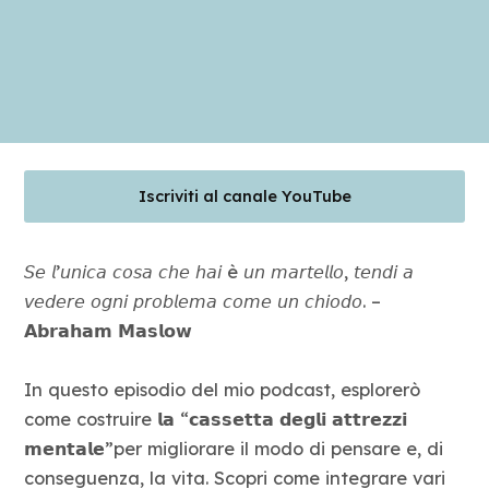
Blog
Contatti
Iscriviti al canale YouTube
𝘚𝘦 𝘭’𝘶𝘯𝘪𝘤𝘢 𝘤𝘰𝘴𝘢 𝘤𝘩𝘦 𝘩𝘢𝘪 è 𝘶𝘯 𝘮𝘢𝘳𝘵𝘦𝘭𝘭𝘰, 𝘵𝘦𝘯𝘥𝘪 𝘢
𝘷𝘦𝘥𝘦𝘳𝘦 𝘰𝘨𝘯𝘪 𝘱𝘳𝘰𝘣𝘭𝘦𝘮𝘢 𝘤𝘰𝘮𝘦 𝘶𝘯 𝘤𝘩𝘪𝘰𝘥𝘰. –
𝗔𝗯𝗿𝗮𝗵𝗮𝗺 𝗠𝗮𝘀𝗹𝗼𝘄
In questo episodio del mio podcast, esplorerò
come costruire 𝗹𝗮 “𝗰𝗮𝘀𝘀𝗲𝘁𝘁𝗮 𝗱𝗲𝗴𝗹𝗶 𝗮𝘁𝘁𝗿𝗲𝘇𝘇𝗶
𝗺𝗲𝗻𝘁𝗮𝗹𝗲”per migliorare il modo di pensare e, di
conseguenza, la vita. Scopri come integrare vari