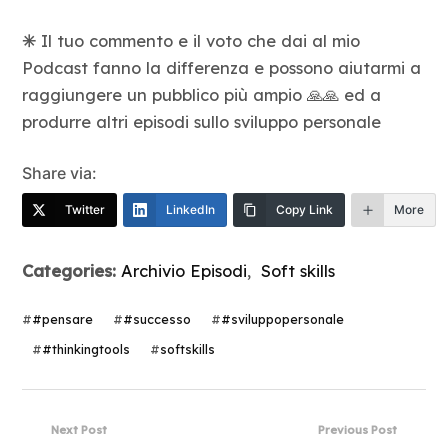
✳️
Il tuo commento e il voto che dai al mio
Podcast fanno la differenza e possono aiutarmi a
raggiungere un pubblico più ampio 🙏🙏 ed a
produrre altri episodi sullo sviluppo personale
Share via:
Twitter
LinkedIn
Copy Link
More
Categories:
Archivio Episodi
,
Soft skills
#
#pensare
#
#successo
#
#sviluppopersonale
#
#thinkingtools
#
softskills
Next Post
Previous Post