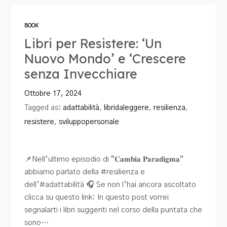
Blog
BOOK
Contatti
Libri per Resistere: ‘Un
Nuovo Mondo’ e ‘Crescere
senza Invecchiare
Ottobre 17, 2024
Tagged as:
adattabilità
,
libridaleggere
,
resilienza
,
resistere
,
sviluppopersonale
📌Nell’ultimo episodio di “𝐂𝐚𝐦𝐛𝐢𝐚 𝐏𝐚𝐫𝐚𝐝𝐢𝐠𝐦𝐚”
abbiamo parlato della #resilienza e
dell’#adattabilità 🎧 Se non l’hai ancora ascoltato
clicca su questo link: In questo post vorrei
segnalarti i libri suggeriti nel corso della puntata che
sono…