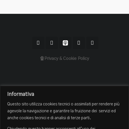
🔏Privacy & Cookie Policy
Home
Informativa
Il Podcast
Questo sito utilizza cookies tecnici o assimilati per rendere più
Chi sono
agevole la navigazione e garantire la fruizione dei servizi ed
Episodi
anche cookies tecnici e di analisi di terze parti.
Book Club
Chiudendo questo banner acconsenti all’uso dei