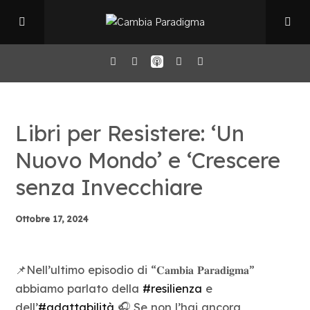
Home
Libri per Resistere: ‘Un
Il Podcast
Nuovo Mondo’ e ‘Crescere
senza Invecchiare
Chi sono
Ottobre 17, 2024
Episodi
📌Nell’ultimo episodio di “𝐂𝐚𝐦𝐛𝐢𝐚 𝐏𝐚𝐫𝐚𝐝𝐢𝐠𝐦𝐚”
Book Club
abbiamo parlato della
#resilienza
e
dell’
#adattabilità
🎧 Se non l’hai ancora