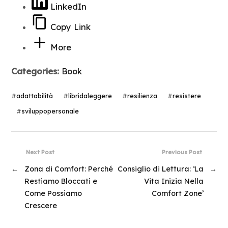
LinkedIn
Copy Link
More
Categories:
Book
#
adattabilità
#
libridaleggere
#
resilienza
#
resistere
#
sviluppopersonale
Next Post
Previous Post
←
Zona di Comfort: Perché
Consiglio di Lettura: ‘La
→
Restiamo Bloccati e
Vita Inizia Nella
Come Possiamo
Comfort Zone’
Crescere