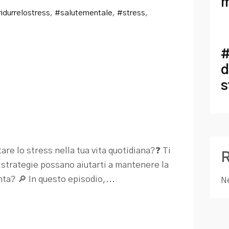
m
idurrelostress
,
#salutementale
,
#stress
,
#
d
s
re lo stress nella tua vita quotidiana?❓ Ti
e strategie possano aiutarti a mantenere la
a? 🔎 In questo episodio,...
N