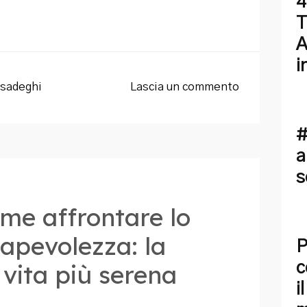
4
T
A
i
sadeghi
Lascia un commento
#
a
s
ome affrontare lo
sapevolezza: la
P
c
vita più serena
i