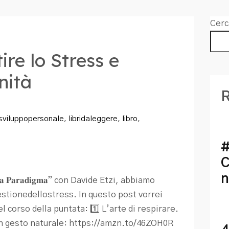
Cerc
ire lo Stress e
nità
R
sviluppopersonale
,
libridaleggere
,
libro
,
#
C
n
 𝐏𝐚𝐫𝐚𝐝𝐢𝐠𝐦𝐚” con Davide Etzi, abbiamo
stionedellostress. In questo post vorrei
el corso della puntata: 1️⃣ L’arte di respirare.
un gesto naturale: https://amzn.to/46ZOH0R