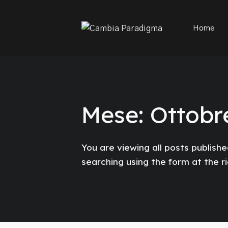
This is a placeholder for your sticky navigation bar. It sh
Home
Mese:
Ottobr
You are viewing all posts published
searching using the form at the r