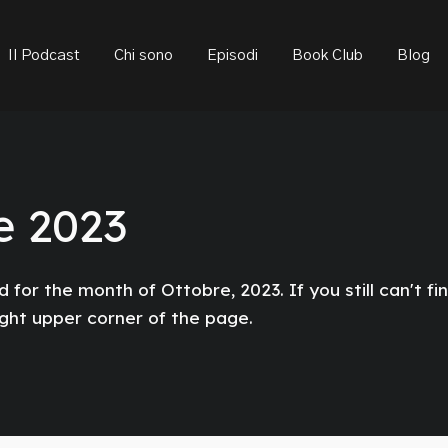
ould not be visible.
Il Podcast
Chi sono
Episodi
Book Club
Blog
e 2023
 for the month of Ottobre, 2023. If you still can't fi
ight upper corner of the page.