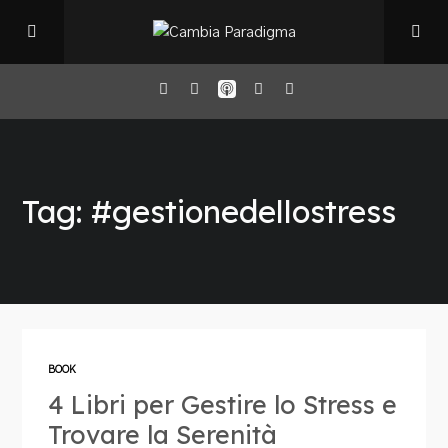
Home
Tag: #gestionedellostress
Il Podcast
Chi sono
Episodi
BOOK
4 Libri per Gestire lo Stress e
Book Club
Trovare la Serenità