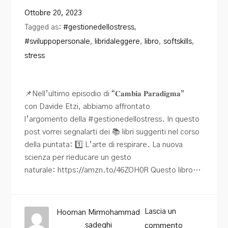
Blog
Ottobre 20, 2023
Tagged as:
#gestionedellostress
,
Contatti
#sviluppopersonale
,
libridaleggere
,
libro
,
softskills
,
stress
📌Nell’ultimo episodio di “𝐂𝐚𝐦𝐛𝐢𝐚 𝐏𝐚𝐫𝐚𝐝𝐢𝐠𝐦𝐚”
con Davide Etzi, abbiamo affrontato
l’argomento della #gestionedellostress. In questo
post vorrei segnalarti dei 📚 libri suggeriti nel corso
della puntata: 1️⃣ L’arte di respirare. La nuova
scienza per rieducare un gesto
naturale: https://amzn.to/46ZOH0R Questo libro…
Lascia un
Hooman Mirmohammad
sadeghi
commento