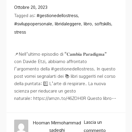
Blog
Ottobre 20, 2023
Tagged as:
#gestionedellostress
,
Contatti
#sviluppopersonale
,
libridaleggere
,
libro
,
softskills
,
stress
📌Nell’ultimo episodio di “𝐂𝐚𝐦𝐛𝐢𝐚 𝐏𝐚𝐫𝐚𝐝𝐢𝐠𝐦𝐚”
con Davide Etzi, abbiamo affrontato
l’argomento della #gestionedellostress. In questo
post vorrei segnalarti dei 📚 libri suggeriti nel corso
della puntata: 1️⃣ L’arte di respirare. La nuova
scienza per rieducare un gesto
naturale: https://amzn.to/46ZOH0R Questo libro…
Lascia un
Hooman Mirmohammad
sadeghi
commento