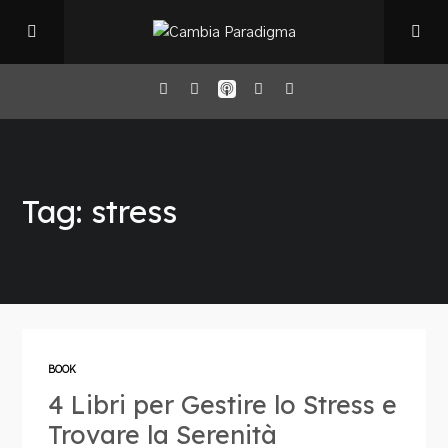
Home
Tag: stress
Il Podcast
Chi sono
Episodi
BOOK
4 Libri per Gestire lo Stress e
Book Club
Trovare la Serenità