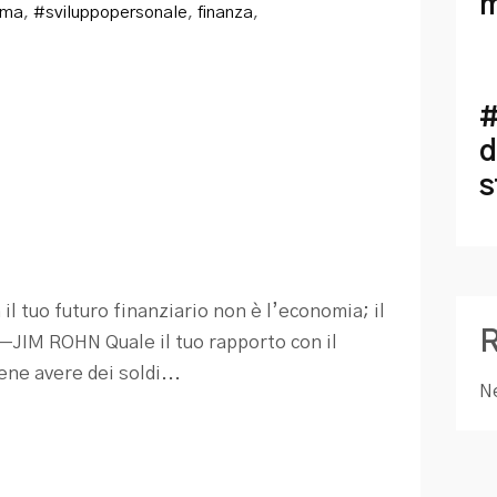
m
gma
,
#sviluppopersonale
,
finanza
,
#
d
s
il tuo futuro finanziario non è l’economia; il
. —JIM ROHN Quale il tuo rapporto con il
ne avere dei soldi...
N