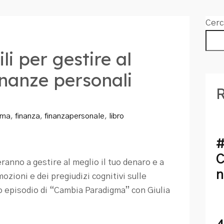
Cerc
ili per gestire al
inanze personali
R
gma
,
finanza
,
finanzapersonale
,
libro
#
C
uteranno a gestire al meglio il tuo denaro e a
n
zioni e dei pregiudizi cognitivi sulle
mo episodio di “Cambia Paradigma” con Giulia