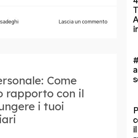
4
T
A
sadeghi
Lascia un commento
i
#
a
ersonale: Come
s
o rapporto con il
ungere i tuoi
P
iari
c
i