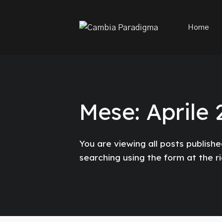
This is a placeholder for your sticky navigation bar. It sh
Home
Mese:
Aprile 
You are viewing all posts published
searching using the form at the r