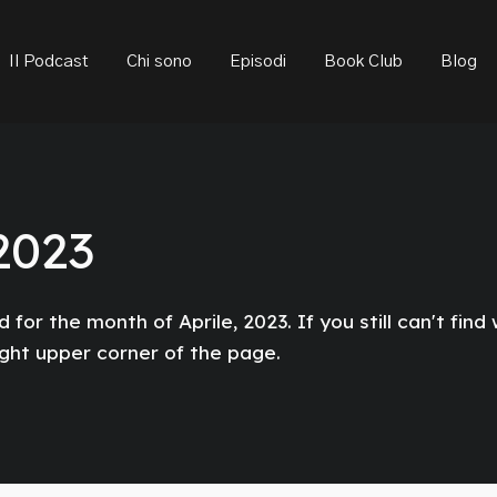
ould not be visible.
Il Podcast
Chi sono
Episodi
Book Club
Blog
2023
 for the month of Aprile, 2023. If you still can't find
ight upper corner of the page.