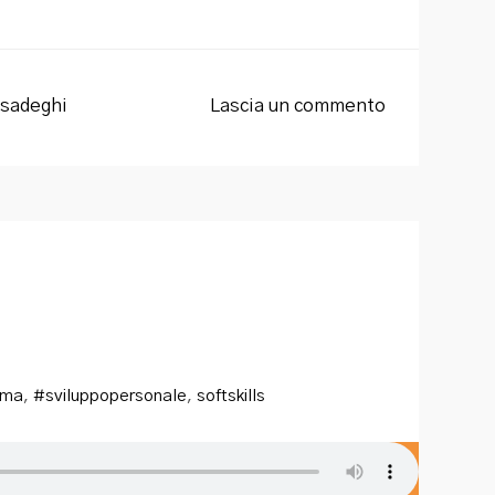
sadeghi
Lascia un commento
gma
,
#sviluppopersonale
,
softskills