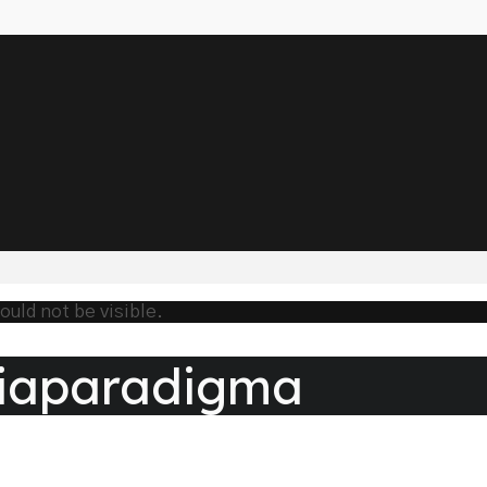
hould not be visible.
iaparadigma