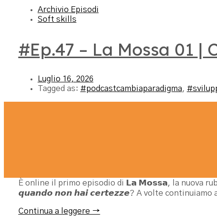
Archivio Episodi
Soft skills
#Ep.47 – La Mossa 01 |
Luglio 16, 2026
Tagged as:
#podcastcambiaparadigma
,
#svilup
È online il primo episodio di 𝗟𝗮 𝗠𝗼𝘀𝘀𝗮, la nuova 
𝙦𝙪𝙖𝙣𝙙𝙤 𝙣𝙤𝙣 𝙝𝙖𝙞 𝙘𝙚𝙧𝙩𝙚𝙯𝙯𝙚? A volte continui
Continua a leggere →