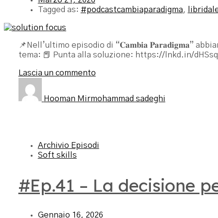
Tagged as:
#podcastcambiaparadigma
,
librida
📌Nell’ultimo episodio di “𝐂𝐚𝐦𝐛𝐢𝐚 𝐏𝐚𝐫𝐚𝐝𝐢𝐠𝐦
tema: 📕 Punta alla soluzione: https://lnkd.in/dHSs
Lascia un commento
Hooman Mirmohammad sadeghi
Archivio Episodi
Soft skills
#Ep.41 – La decisione pe
Gennaio 16, 2026