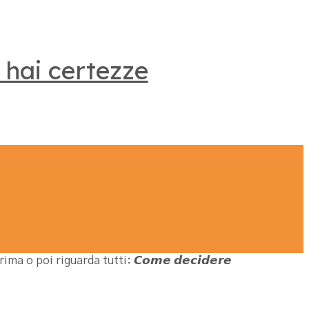
 hai certezze
o poi riguarda tutti: 𝘾𝙤𝙢𝙚 𝙙𝙚𝙘𝙞𝙙𝙚𝙧𝙚