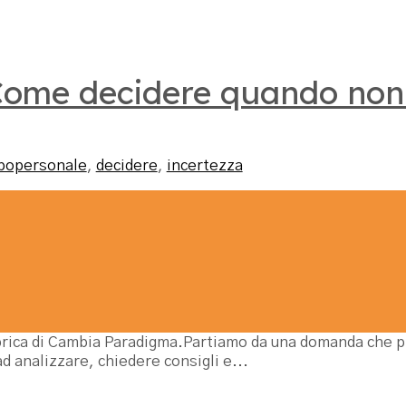
 Come decidere quando non
popersonale
,
decidere
,
incertezza
rubrica di Cambia Paradigma.Partiamo da una domanda che prima 
amo ad analizzare, chiedere consigli e...