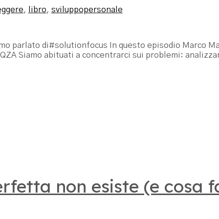
leggere
,
libro
,
sviluppopersonale
𝐚” abbiamo parlato di#solutionfocus In questo episodio Marco
qQZA Siamo abituati a concentrarci sui problemi: analizz
rfetta non esiste (e cosa f