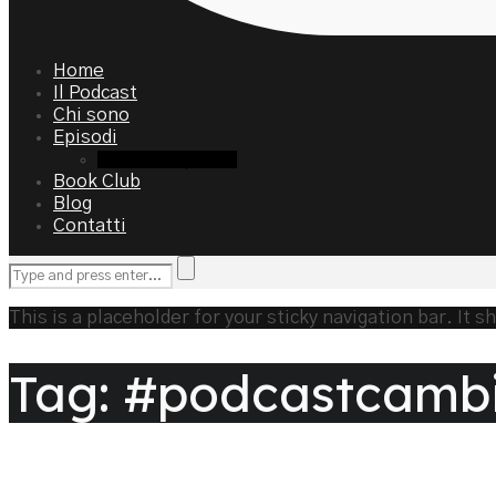
Home
Il Podcast
Chi sono
Episodi
Archivio Episodi
Book Club
Blog
Contatti
This is a placeholder for your sticky navigation bar. It s
Tag: #podcastcamb