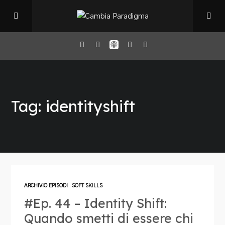
Home
Tag: identityshift
Il Podcast
Chi sono
Episodi
ARCHIVIO EPISODI
SOFT SKILLS
#Ep. 44 – Identity Shift:
Book Club
Quando smetti di essere chi