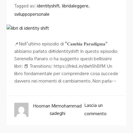
Tagged as:
identityshift
,
libridaleggere
,
sviluppopersonale
📌Nell’ultimo episodio di “𝐂𝐚𝐦𝐛𝐢𝐚 𝐏𝐚𝐫𝐚𝐝𝐢𝐠𝐦𝐚”
abbiamo parlato di#identityshift In questo episodio
Serenella Panaro ci ha suggerito questi bellissimi
libri: 📕 Transitions: https://lnkd.in/dwh5hBfM Un
libro fondamentale per comprendere cosa succede
davvero nei momenti di cambiamento.Non parla…
Lascia un
Hooman Mirmohammad
sadeghi
commento