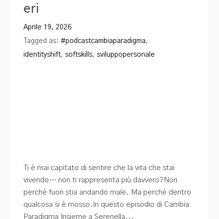
eri
Blog
Aprile 19, 2026
Contatti
Tagged as:
#podcastcambiaparadigma
,
identityshift
,
softskills
,
sviluppopersonale
Ti è mai capitato di sentire che la vita che stai
vivendo… non ti rappresenta più davvero?Non
perché fuori stia andando male. Ma perché dentro
qualcosa si è mosso.In questo episodio di Cambia
Paradigma Insieme a Serenella...