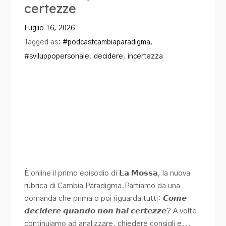
certezze
Blog
Luglio 16, 2026
Contatti
Tagged as:
#podcastcambiaparadigma
,
#sviluppopersonale
,
decidere
,
incertezza
È online il primo episodio di 𝗟𝗮 𝗠𝗼𝘀𝘀𝗮, la nuova
rubrica di Cambia Paradigma.Partiamo da una
domanda che prima o poi riguarda tutti: 𝘾𝙤𝙢𝙚
𝙙𝙚𝙘𝙞𝙙𝙚𝙧𝙚 𝙦𝙪𝙖𝙣𝙙𝙤 𝙣𝙤𝙣 𝙝𝙖𝙞 𝙘𝙚𝙧𝙩𝙚𝙯𝙯𝙚? A volte
continuiamo ad analizzare, chiedere consigli e...