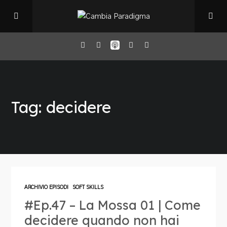
Home
Tag: decidere
Il Podcast
Chi sono
Episodi
ARCHIVIO EPISODI
SOFT SKILLS
#Ep.47 – La Mossa 01 | Come
Book Club
decidere quando non hai