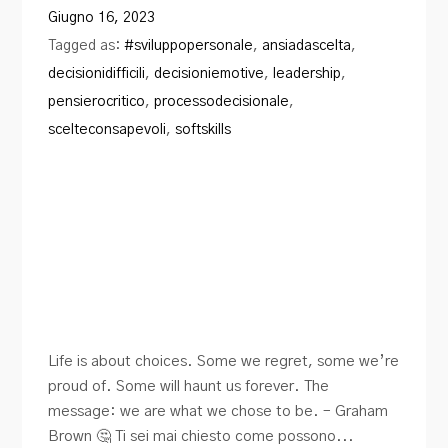
Giugno 16, 2023
Tagged as:
#sviluppopersonale
,
ansiadascelta
,
decisionidifficili
,
decisioniemotive
,
leadership
,
pensierocritico
,
processodecisionale
,
scelteconsapevoli
,
softskills
Life is about choices. Some we regret, some we’re
proud of. Some will haunt us forever. The
message: we are what we chose to be. – Graham
Brown 🤔 Ti sei mai chiesto come possono...