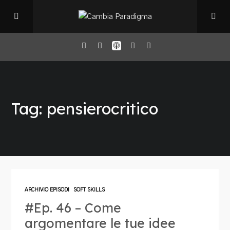
Home
Tag: pensierocritico
Il Podcast
Chi sono
Episodi
ARCHIVIO EPISODI
SOFT SKILLS
#Ep. 46 – Come
Book Club
argomentare le tue idee