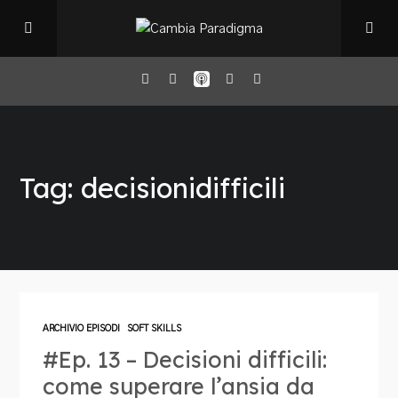
Home
Tag: decisionidifficili
Il Podcast
Chi sono
Episodi
ARCHIVIO EPISODI
SOFT SKILLS
#Ep. 13 – Decisioni difficili:
Book Club
come superare l’ansia da