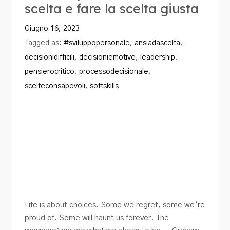
scelta e fare la scelta giusta
Blog
Giugno 16, 2023
Contatti
Tagged as:
#sviluppopersonale
,
ansiadascelta
,
decisionidifficili
,
decisioniemotive
,
leadership
,
pensierocritico
,
processodecisionale
,
scelteconsapevoli
,
softskills
Life is about choices. Some we regret, some we’re
proud of. Some will haunt us forever. The