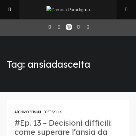
Home
Tag: ansiadascelta
Il Podcast
Chi sono
Episodi
ARCHIVIO EPISODI
SOFT SKILLS
#Ep. 13 – Decisioni difficili:
Book Club
come superare l’ansia da