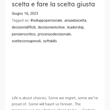
scelta e fare la scelta giusta
Blog
Giugno 16, 2023
Contatti
Tagged as:
#sviluppopersonale
,
ansiadascelta
,
decisionidifficili
,
decisioniemotive
,
leadership
,
pensierocritico
,
processodecisionale
,
scelteconsapevoli
,
softskills
Life is about choices. Some we regret, some we’re
proud of. Some will haunt us forever. The