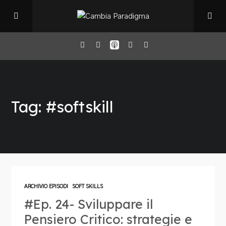
Home
Tag: #softskill
Il Podcast
Chi sono
Episodi
ARCHIVIO EPISODI
SOFT SKILLS
#Ep. 24- Sviluppare il
Book Club
Pensiero Critico: strategie e