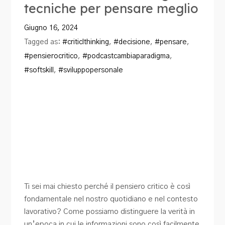
tecniche per pensare meglio
Blog
Giugno 16, 2024
Contatti
Tagged as:
#criticlthinking
,
#decisione
,
#pensare
,
#pensierocritico
,
#podcastcambiaparadigma
,
#softskill
,
#sviluppopersonale
Ti sei mai chiesto perché il pensiero critico è così
fondamentale nel nostro quotidiano e nel contesto
lavorativo? Come possiamo distinguere la verità in
un’epoca in cui le informazioni sono così facilmente