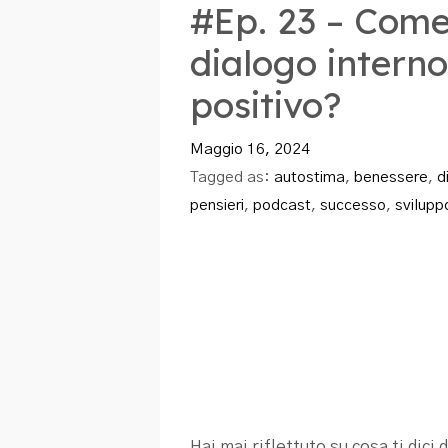
#Ep. 23 – Come
dialogo interno
positivo?
Maggio 16, 2024
Tagged as:
autostima
,
benessere
,
d
pensieri
,
podcast
,
successo
,
svilupp
Hai mai riflettuto su cosa ti dici