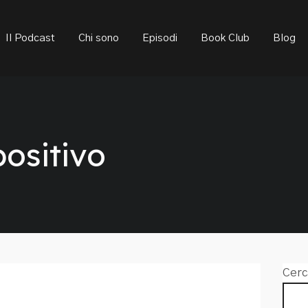
ould not be visible.
Il Podcast
Chi sono
Episodi
Book Club
Blog
ositivo
Cerc