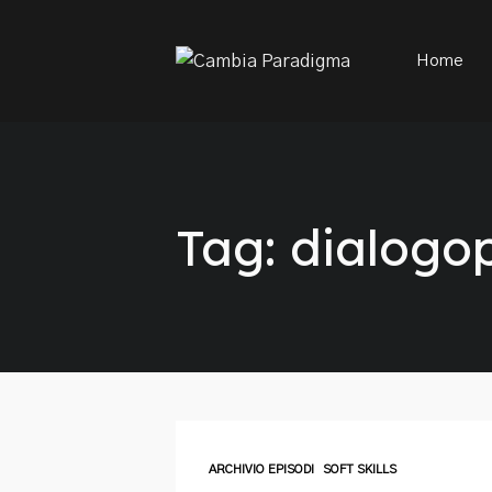
This is a placeholder for your sticky navigation bar. It sh
Home
Tag: dialogop
ARCHIVIO EPISODI
SOFT SKILLS