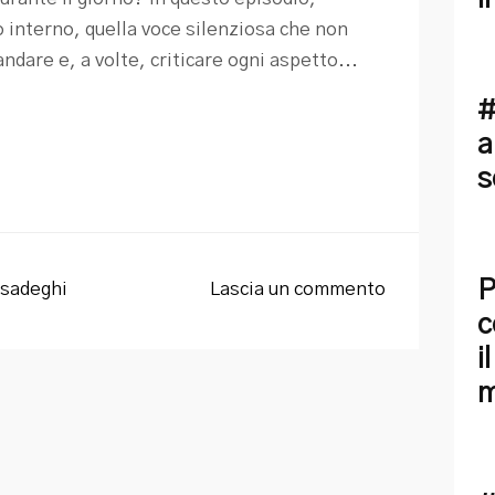
 interno, quella voce silenziosa che non
are e, a volte, criticare ogni aspetto...
#
a
s
P
sadeghi
Lascia un commento
c
i
m