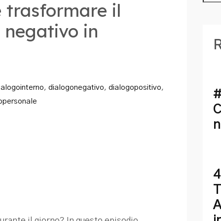
 trasformare il
 negativo in
R
ialogointerno
,
dialogonegativo
,
dialogopositivo
,
#
opersonale
C
n
4
T
A
i
 durante il giorno? In questo episodio,