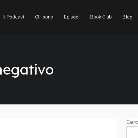
ould not be visible.
Il Podcast
Chi sono
Episodi
Book Club
Blog
negativo
Cerc