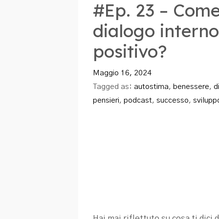
#Ep. 23 – Come
dialogo interno
positivo?
Maggio 16, 2024
Tagged as:
autostima
,
benessere
,
d
pensieri
,
podcast
,
successo
,
svilupp
Hai mai riflettuto su cosa ti dici