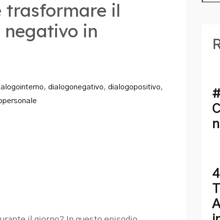
 trasformare il
 negativo in
R
ialogointerno
,
dialogonegativo
,
dialogopositivo
,
#
opersonale
C
n
4
T
A
i
 durante il giorno? In questo episodio,