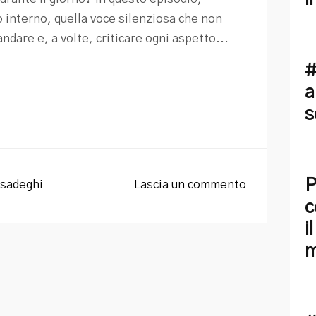
 interno, quella voce silenziosa che non
are e, a volte, criticare ogni aspetto...
#
a
s
P
sadeghi
Lascia un commento
c
i
m