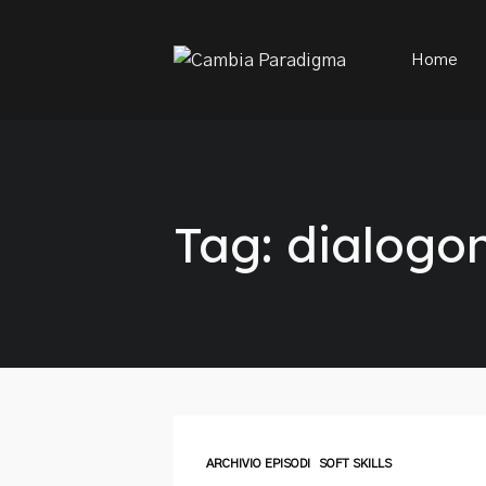
This is a placeholder for your sticky navigation bar. It sh
Home
Tag: dialogo
ARCHIVIO EPISODI
SOFT SKILLS