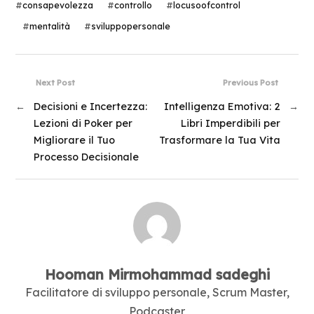
#
consapevolezza
#
controllo
#
locusoofcontrol
#
mentalità
#
sviluppopersonale
Next Post
Previous Post
←
Decisioni e Incertezza:
Intelligenza Emotiva: 2
→
Lezioni di Poker per
Libri Imperdibili per
Migliorare il Tuo
Trasformare la Tua Vita
Processo Decisionale
Hooman Mirmohammad sadeghi
Facilitatore di sviluppo personale, Scrum Master,
Podcaster