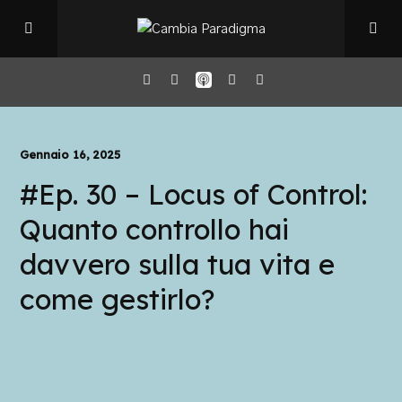
Home
Gennaio 16, 2025
#Ep. 30 – Locus of Control:
Il Podcast
Quanto controllo hai
Chi sono
davvero sulla tua vita e
come gestirlo?
Episodi
Book Club