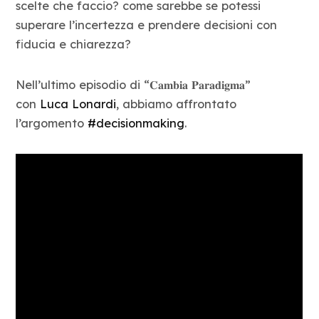
scelte che faccio? come sarebbe se potessi
Blog
superare l’incertezza e prendere decisioni con
fiducia e chiarezza?
Contatti
Nell’ultimo episodio di “𝐂𝐚𝐦𝐛𝐢𝐚 𝐏𝐚𝐫𝐚𝐝𝐢𝐠𝐦𝐚”
con
Luca Lonardi
, abbiamo affrontato
l’argomento
#decisionmaking
.