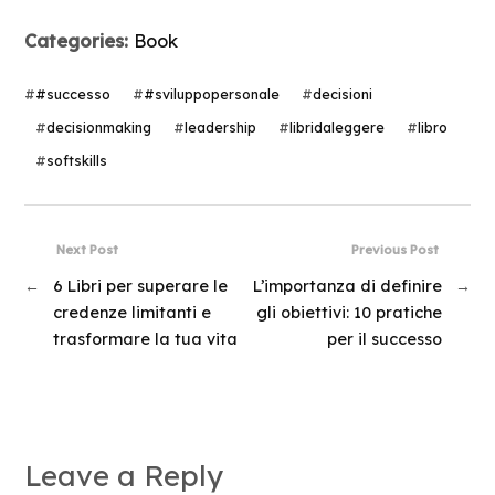
Categories:
Book
#
#successo
#
#sviluppopersonale
#
decisioni
#
decisionmaking
#
leadership
#
libridaleggere
#
libro
#
softskills
Next Post
Previous Post
←
6 Libri per superare le
L’importanza di definire
→
credenze limitanti e
gli obiettivi: 10 pratiche
trasformare la tua vita
per il successo
Leave a Reply