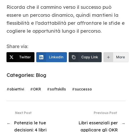
Ricorda che il cammino verso il successo può
essere un percorso dinamico, quindi mantieni la
flessibilità e l’adattabilità per affrontare le sfide e
cogliere le opportunità lungo il percorso.
Share via:
Twitter
LinkedIn
Copy Link
More
Categories:
Blog
#
obiettivi
#
OKR
#
softskills
#
successo
Next Post
Previous Post
←
Potenzia le tue
Libri essenziali per
→
decisioni: 4 libri
applicare gli OKR