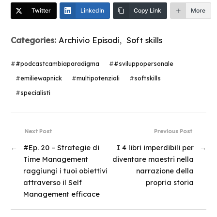
Twitter
LinkedIn
Copy Link
More
Categories:
Archivio Episodi
,
Soft skills
#
#podcastcambiaparadigma
#
#sviluppopersonale
#
emiliewapnick
#
multipotenziali
#
softskills
#
specialisti
Next Post
Previous Post
←
#Ep. 20 – Strategie di
I 4 libri imperdibili per
→
Time Management
diventare maestri nella
raggiungi i tuoi obiettivi
narrazione della
attraverso il Self
propria storia
Management efficace