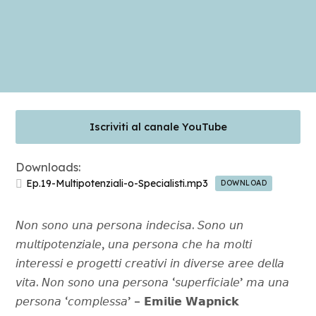
Blog
Contatti
Iscriviti al canale YouTube
Downloads:
Ep.19-Multipotenziali-o-Specialisti.mp3
DOWNLOAD
𝘕𝘰𝘯 𝘴𝘰𝘯𝘰 𝘶𝘯𝘢 𝘱𝘦𝘳𝘴𝘰𝘯𝘢 𝘪𝘯𝘥𝘦𝘤𝘪𝘴𝘢. 𝘚𝘰𝘯𝘰 𝘶𝘯
𝘮𝘶𝘭𝘵𝘪𝘱𝘰𝘵𝘦𝘯𝘻𝘪𝘢𝘭𝘦, 𝘶𝘯𝘢 𝘱𝘦𝘳𝘴𝘰𝘯𝘢 𝘤𝘩𝘦 𝘩𝘢 𝘮𝘰𝘭𝘵𝘪
𝘪𝘯𝘵𝘦𝘳𝘦𝘴𝘴𝘪 𝘦 𝘱𝘳𝘰𝘨𝘦𝘵𝘵𝘪 𝘤𝘳𝘦𝘢𝘵𝘪𝘷𝘪 𝘪𝘯 𝘥𝘪𝘷𝘦𝘳𝘴𝘦 𝘢𝘳𝘦𝘦 𝘥𝘦𝘭𝘭𝘢
𝘷𝘪𝘵𝘢. 𝘕𝘰𝘯 𝘴𝘰𝘯𝘰 𝘶𝘯𝘢 𝘱𝘦𝘳𝘴𝘰𝘯𝘢 ‘𝘴𝘶𝘱𝘦𝘳𝘧𝘪𝘤𝘪𝘢𝘭𝘦’ 𝘮𝘢 𝘶𝘯𝘢
𝘱𝘦𝘳𝘴𝘰𝘯𝘢 ‘𝘤𝘰𝘮𝘱𝘭𝘦𝘴𝘴𝘢’ – 𝗘𝗺𝗶𝗹𝗶𝗲 𝗪𝗮𝗽𝗻𝗶𝗰𝗸