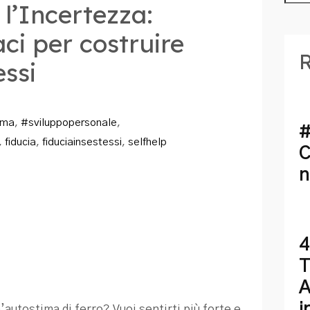
l’Incertezza:
aci per costruire
R
essi
gma
,
#sviluppopersonale
,
#
,
fiducia
,
fiduciainsestessi
,
selfhelp
C
n
4
T
A
i
’autostima di ferro? Vuoi sentirti più forte e