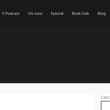
ould not be visible.
Il Podcast
Chi sono
Episodi
Book Club
Blog
Cerc