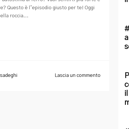
re? Questo è l’episodio giusto per te! Oggi
lla roccia...
#
a
s
P
sadeghi
Lascia un commento
c
i
m