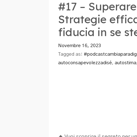
#17 – Superare 
Strategie effic
fiducia in se st
Novembre 16, 2023
Tagged as:
#podcastcambiaparadi
autoconsapevolezzadisé
,
autostima
🔥 Vuoi scoprire il segreto per un