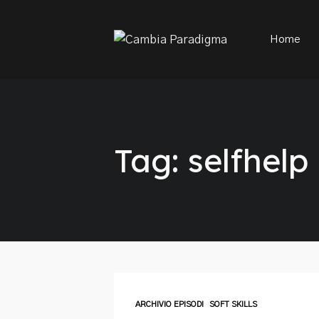
This is a placeholder for your sticky navigation bar. It sh
Home
Tag: selfhelp
ARCHIVIO EPISODI
SOFT SKILLS