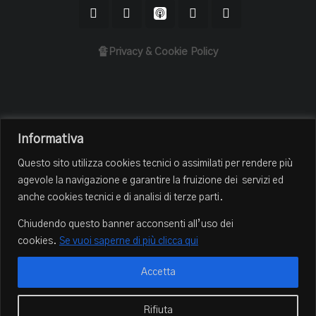
🔏Privacy & Cookie Policy
Home
Informativa
Il Podcast
Questo sito utilizza cookies tecnici o assimilati per rendere più
Chi sono
agevole la navigazione e garantire la fruizione dei servizi ed
Episodi
anche cookies tecnici e di analisi di terze parti.
Book Club
Chiudendo questo banner acconsenti all’uso dei
Blog
cookies.
Se vuoi saperne di più clicca qui
Contatti
Accetta
© 2022-2025, Hooman Mirmohammad sadeghi. Tutti i diritti
Rifiuta
riservati.