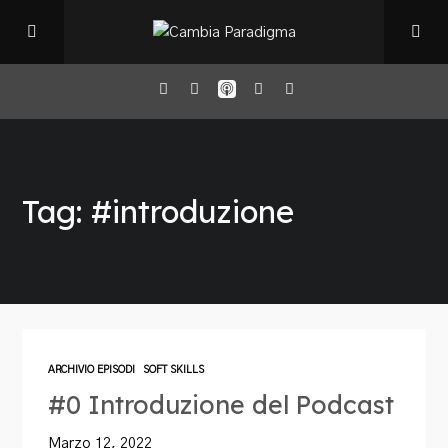
Home
Tag: #introduzione
Il Podcast
Chi sono
Episodi
ARCHIVIO EPISODI
SOFT SKILLS
#0 Introduzione del Podcast
Book Club
Marzo 12, 2022