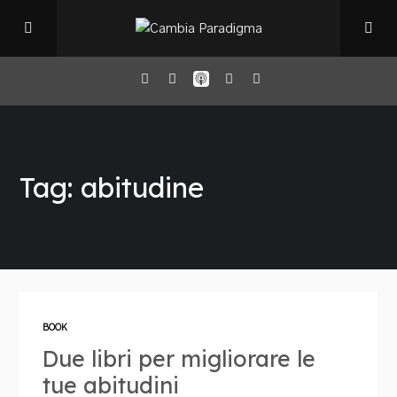
Home
Tag: abitudine
Il Podcast
Chi sono
Episodi
BOOK
Due libri per migliorare le
Book Club
tue abitudini