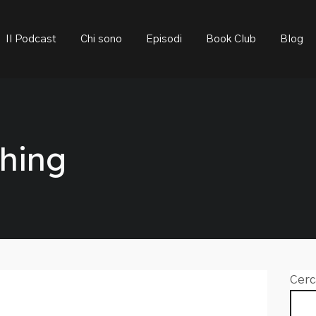
ould not be visible.
Il Podcast
Chi sono
Episodi
Book Club
Blog
ching
Cerc