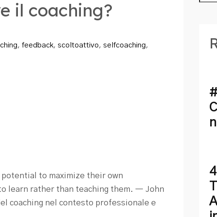
e il coaching?
R
ching
,
feedback
,
scoltoattivo
,
selfcoaching
,
#
C
n
4
 potential to maximize their own
T
to learn rather than teaching them. ― John
A
el coaching nel contesto professionale e
i