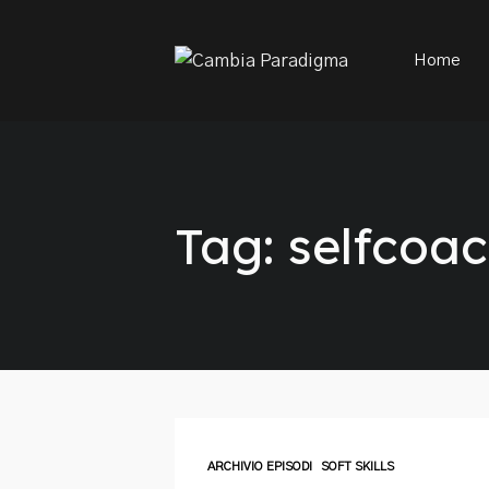
This is a placeholder for your sticky navigation bar. It sh
Home
Tag: selfcoa
ARCHIVIO EPISODI
SOFT SKILLS