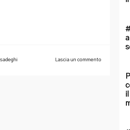
#
a
s
sadeghi
Lascia un commento
P
c
i
m