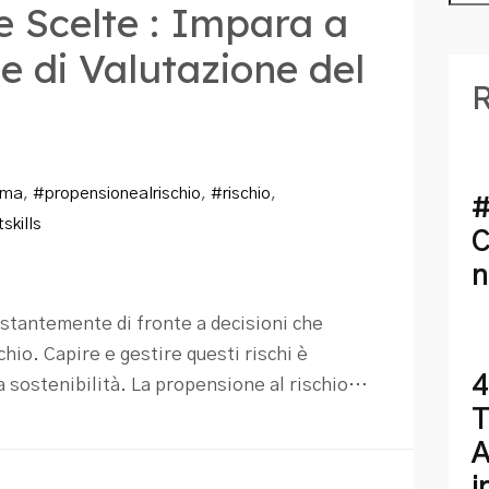
e Scelte : Impara a
e di Valutazione del
R
gma
,
#propensionealrischio
,
#rischio
,
#
tskills
C
n
ostantemente di fronte a decisioni che
hio. Capire e gestire questi rischi è
4
a sostenibilità. La propensione al rischio…
T
A
i