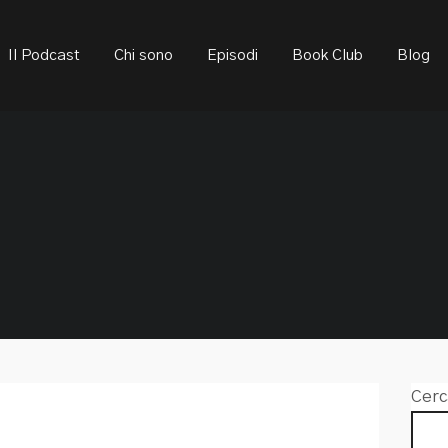
ould not be visible.
Il Podcast
Chi sono
Episodi
Book Club
Blog
Cerc