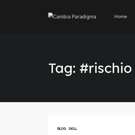
This is a placeholder for your sticky navigation bar. It sh
Home
Tag: #rischio
BLOG
SKILL