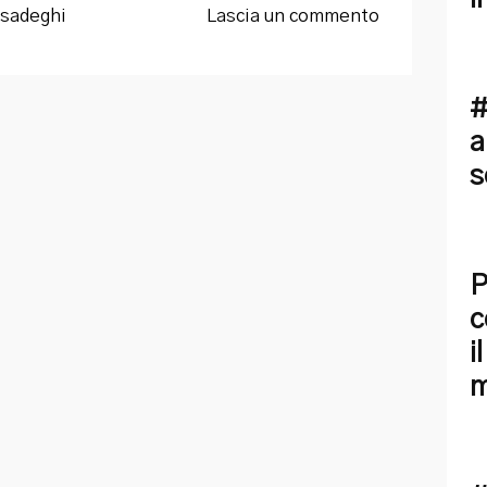
sadeghi
Lascia un commento
#
a
s
P
c
i
m