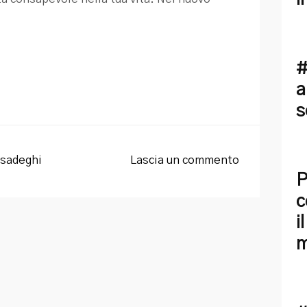
#
a
s
sadeghi
Lascia un commento
P
c
i
m