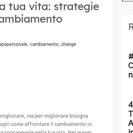
a tua vita: strategie
l cambiamento
R
ppopersonale
,
cambiamento
,
change
#
C
n
4
T
migliorare, ma per migliorare bisogna
A
copri come affrontare il cambiamento in
i
ta consapevole nella tua vita. Nel nuovo