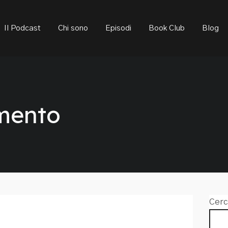
ould not be visible.
Il Podcast
Chi sono
Episodi
Book Club
Blog
mento
Cerc