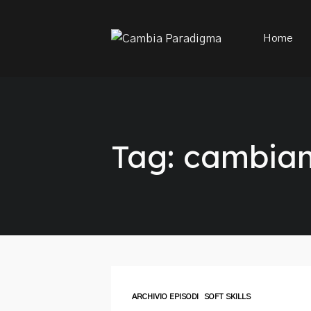
This is a placeholder for your sticky navigation bar. It sh
Home
Tag: cambia
ARCHIVIO EPISODI
SOFT SKILLS