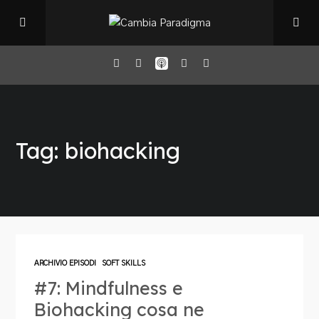
Home
Tag: biohacking
Il Podcast
Chi sono
Episodi
ARCHIVIO EPISODI
SOFT SKILLS
#7: Mindfulness e
Book Club
Biohacking cosa ne