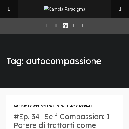
Home
Tag: autocompassione
Il Podcast
Chi sono
Episodi
ARCHIVIO EPISODI
SOFT SKILLS
SVILUPPO PERSONALE
#Ep. 34 -Self-Compassion: Il
Book Club
Potere di trattarti come