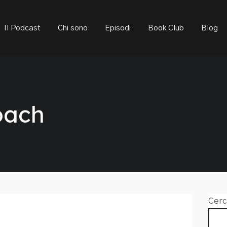
ould not be visible.
Il Podcast
Chi sono
Episodi
Book Club
Blog
oach
Cerc