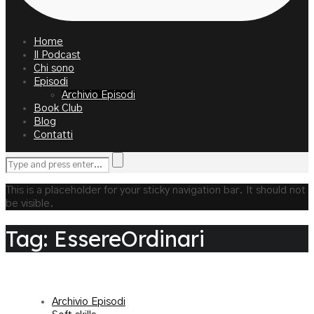
Home
Il Podcast
Chi sono
Episodi
Archivio Episodi
Book Club
Blog
Contatti
This is a placeholder for your sticky navigation bar. It should not
be visible.
Tag: EssereOrdinari
Archivio Episodi