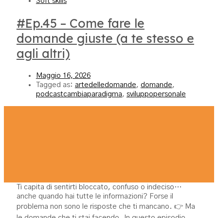
Soft skills
#Ep.45 – Come fare le
domande giuste (a te stesso e
agli altri)
Maggio 16, 2026
Tagged as:
artedelledomande
,
domande
,
podcastcambiaparadigma
,
sviluppopersonale
Ti capita di sentirti bloccato, confuso o indeciso…
anche quando hai tutte le informazioni? Forse il
problema non sono le risposte che ti mancano. 👉 Ma
le domande che ti stai facendo. In questo episodio