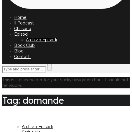
Home
Il Podcast
Chi sono
Episodi
Archivio Episodi
Book Club
Blog
Contatti
This is a placeholder for your sticky navigation bar. It should not
be visible.
Tag: domande
Archivio Episodi