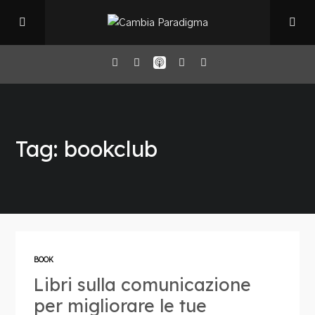
Home
Tag: bookclub
Il Podcast
Chi sono
Episodi
BOOK
Libri sulla comunicazione
Book Club
per migliorare le tue