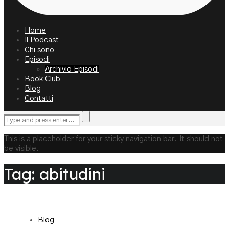
Home
Il Podcast
Chi sono
Episodi
Archivio Episodi
Book Club
Blog
Contatti
This is a placeholder for your sticky navigation bar. It should not
be visible.
Tag: abitudini
Blog