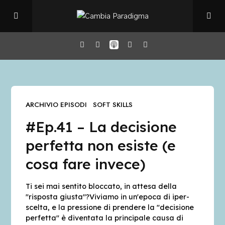
Home
ARCHIVIO EPISODI
SOFT SKILLS
Il Podcast
#Ep.41 – La decisione
Chi sono
perfetta non esiste (e
cosa fare invece)
Episodi
Ti sei mai sentito bloccato, in attesa della
"risposta giusta"?Viviamo in un'epoca di iper-
Book Club
scelta, e la pressione di prendere la "decisione
perfetta" è diventata la principale causa di