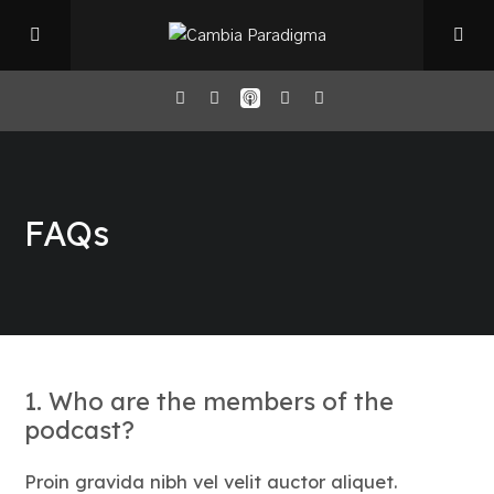
Home
FAQs
Il Podcast
Chi sono
Episodi
1. Who are the members of the
podcast?
Book Club
Proin gravida nibh vel velit auctor aliquet.